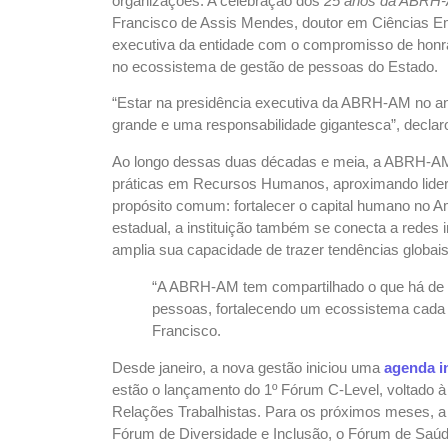
organizações. A celebração dos
25 anos da ABRH
Francisco de Assis Mendes, doutor em Ciências Em
executiva da entidade com o compromisso de honra
no ecossistema de gestão de pessoas do Estado.
“Estar na presidência executiva da ABRH-AM no 
grande e uma responsabilidade gigantesca”, declaro
Ao longo dessas duas décadas e meia, a ABRH-AM
práticas em Recursos Humanos, aproximando lidera
propósito comum: fortalecer o capital humano no A
estadual, a instituição também se conecta a red
amplia sua capacidade de trazer tendências globais 
“A ABRH-AM tem compartilhado o que há de ex
pessoas, fortalecendo um ecossistema cada 
Francisco.
Desde janeiro, a nova gestão iniciou uma
agenda i
estão o lançamento do 1º Fórum C-Level, voltado à 
Relações Trabalhistas. Para os próximos meses, a 
Fórum de Diversidade e Inclusão, o Fórum de Saú