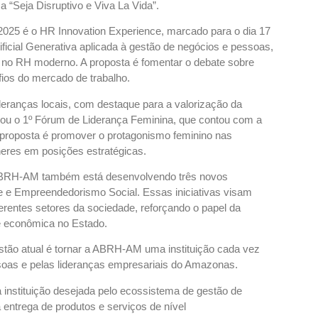
“Seja Disruptivo e Viva La Vida”.
025 é o HR Innovation Experience, marcado para o dia 17
tificial Generativa aplicada à gestão de negócios e pessoas,
s no RH moderno. A proposta é fomentar o debate sobre
fios do mercado de trabalho.
lideranças locais, com destaque para a valorização da
çou o 1º Fórum de Liderança Feminina, que contou com a
A proposta é promover o protagonismo feminino nas
heres em posições estratégicas.
a ABRH-AM também está desenvolvendo três novos
 e Empreendedorismo Social. Essas iniciativas visam
erentes setores da sociedade, reforçando o papel da
e econômica no Estado.
stão atual é tornar a ABRH-AM uma instituição cada vez
oas e pelas lideranças empresariais do Amazonas.
stituição desejada pelo ecossistema de gestão de
entrega de produtos e serviços de nível