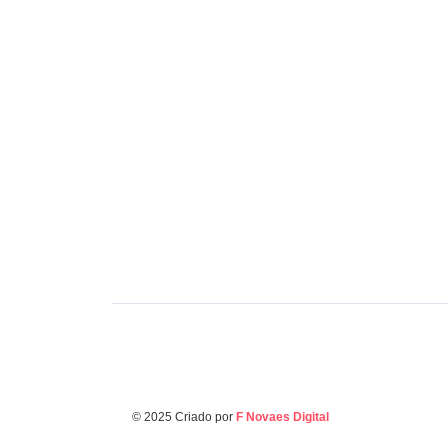
Políti
Cap
cob
fed
Negócios & Empresas
Raiff reforça defesa da
urg
educação cristã
do 
© 2025 Criado por
F Novaes Digital