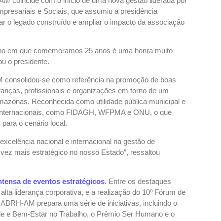
-AM
coincide com o início de uma nova gestão liderada por
presariais e Sociais, que assumiu a presidência
r o legado construído e ampliar o impacto da associação
ano em que comemoramos 25 anos é uma honra muito
u o presidente.
 consolidou-se como referência na promoção de boas
nças, profissionais e organizações em torno de um
mazonas. Reconhecida como utilidade pública municipal e
es internacionais, como FIDAGH, WFPMA e ONU, o que
para o cenário local.
celência nacional e internacional na gestão de
vez mais estratégico no nosso Estado”, ressaltou
ntensa de eventos estratégicos
. Entre os destaques
alta liderança corporativa, e a realização do 10º Fórum de
ABRH-AM prepara uma série de iniciativas, incluindo o
de e Bem-Estar no Trabalho, o Prêmio Ser Humano e o