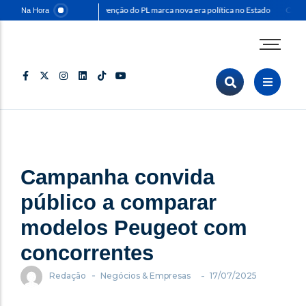
Convenção do PL marca nova era política no Estado
Capit
Na Hora
Agenda Corporativa
Comunicação & Marketing
Eventos & Feiras
Negócios & Empresas
Opinião & Análise
Campanha convida
Política & Sociedade
Sustentabilidade
público a comparar
modelos Peugeot com
concorrentes
-
-
Redação
Negócios & Empresas
17/07/2025