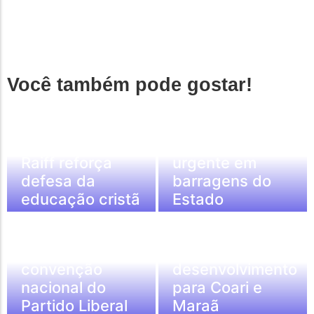
Política & Sociedade
Você também pode gostar!
Capitão Alberto
Neto cobra do
governo federal
fiscalização
Negócios & Empresas
Raiff reforça
urgente em
defesa da
barragens do
educação cristã
Estado
Política & Sociedade
Política & Sociedade
Capitão Alberto
Alberto Neto
Neto leva força
defende novo
do AM para
ciclo de
convenção
desenvolvimento
nacional do
para Coari e
Partido Liberal
Maraã