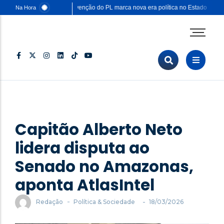
Convenção do PL marca nova era política no Estado
Ca
Na Hora
Agenda Corporativa
Comunicação & Marketing
Eventos & Feiras
Negócios & Empresas
Opinião & Análise
Capitão Alberto Neto
Política & Sociedade
lidera disputa ao
Sustentabilidade
Senado no Amazonas,
aponta AtlasIntel
-
-
Redação
Política & Sociedade
18/03/2026