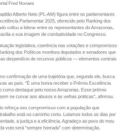
Capitão Alberto Neto (PL-AM) figura entre os parlamentares
xcelência Parlamentar 2025, oferecido pelo Ranking dos
do voltou a liderar entre os representantes do Amazonas,
rasília e sua imagem de combatividade no Congresso.
 atuação legislativa, coerência nas votações e compromisso
 Ranking dos Políticos monitora deputados e senadores que
 ao desperdício de recursos públicos — elementos centrais
mo confirmação de uma trajetória que, segundo ele, busca
civas ao país. “É uma honra receber o Prêmio Excelência
do como destaque pelo nosso Amazonas. Esse prêmio
sem se curvar aos abusos e às velhas práticas”, afirmou.
o reforça seu compromisso com a população que
trabalho está no caminho certo. Lutamos todos os dias por
berdade, a justiça e a eficiência. Agradeço ao povo do meu
ada voto será “sempre honrado” com determinação.