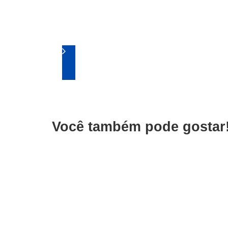
Você também pode gostar
Negócios & Empresas
Raiff reforça defesa 
Política & Sociedade