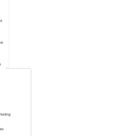
as
se
e
a
keting
as