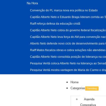
Na Hora
Convenção do PL marca nova era política no Estado
Capitão Alberto Neto e Eduardo Braga lideram corrida a
Raiff reforça defesa da educação cristã
Capitão Alberto Neto cobra do governo federal fiscalizaç
Capitão Alberto Neto leva força do AM para convenção naci
Alberto Neto defende novo ciclo de desenvolvimento para
Raiff Matos fiscaliza obras e cobra soluções não atendida
Capitão Alberto Neto consolida posição de liderança na c
Pesquisa Veritá coloca Alberto Neto na liderança ao Senado
Pesquisa Veritá mostra vantagem de Maria do Carmo e dis
Home
Categorias
Trending
Agenda
Corporativa