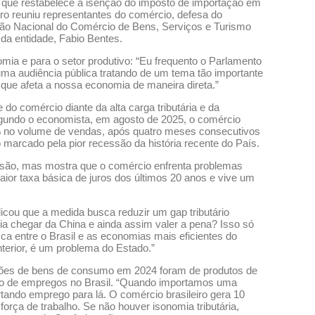
5, que restabelece a isenção do imposto de importação em
tro reuniu representantes do comércio, defesa do
ação Nacional do Comércio de Bens, Serviços e Turismo
da entidade, Fabio Bentes.
mia e para o setor produtivo: “Eu frequento o Parlamento
ma audiência pública tratando de um tema tão importante
 que afeta a nossa economia de maneira direta.”
do comércio diante da alta carga tributária e da
gundo o economista, em agosto de 2025, o comércio
 no volume de vendas, após quatro meses consecutivos
 marcado pela pior recessão da história recente do País.
essão, mas mostra que o comércio enfrenta problemas
 maior taxa básica de juros dos últimos 20 anos e vive um
icou que a medida busca reduzir um gap tributário
ia chegar da China e ainda assim valer a pena? Isso só
ca entre o Brasil e as economias mais eficientes do
erior, é um problema do Estado.”
ões de bens de consumo em 2024 foram de produtos de
ção de empregos no Brasil. “Quando importamos uma
ando emprego para lá. O comércio brasileiro gera 10
rça de trabalho. Se não houver isonomia tributária,