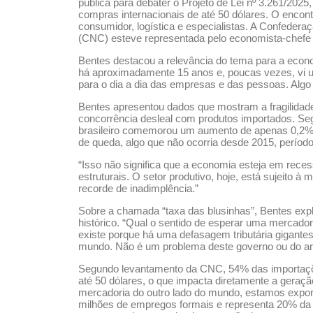
pública para debater o Projeto de Lei nº 3.261/202
compras internacionais de até 50 dólares. O encon
consumidor, logística e especialistas. A Confeder
(CNC) esteve representada pelo economista-chefe 
Bentes destacou a relevância do tema para a econo
há aproximadamente 15 anos e, poucas vezes, vi u
para o dia a dia das empresas e das pessoas. Algo
Bentes apresentou dados que mostram a fragilidade 
concorrência desleal com produtos importados. Se
brasileiro comemorou um aumento de apenas 0,2%
de queda, algo que não ocorria desde 2015, período
“Isso não significa que a economia esteja em rec
estruturais. O setor produtivo, hoje, está sujeito à
recorde de inadimplência.”
Sobre a chamada “taxa das blusinhas”, Bentes expl
histórico. “Qual o sentido de esperar uma mercador
existe porque há uma defasagem tributária gigantes
mundo. Não é um problema deste governo ou do ant
Segundo levantamento da CNC, 54% das importaç
até 50 dólares, o que impacta diretamente a gera
mercadoria do outro lado do mundo, estamos export
milhões de empregos formais e representa 20% da fo