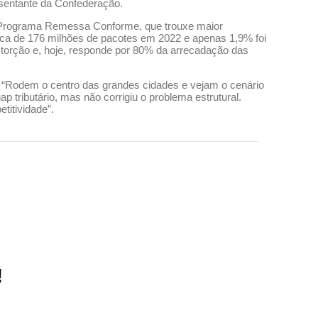
esentante da Confederação.
 Programa Remessa Conforme, que trouxe maior
rca de 176 milhões de pacotes em 2022 e apenas 1,9% foi
storção e, hoje, responde por 80% da arrecadação das
s: “Rodem o centro das grandes cidades e vejam o cenário
ap tributário, mas não corrigiu o problema estrutural.
titividade”.
!