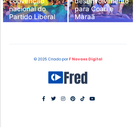
convenção
desenvolvimento
nacional do
para Coari e
Partido Liberal
Maraã
© 2025 Criado por
F Novaes Digital