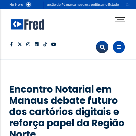
Na Hora
Convenção do PL marca nova era política no Estado
Capitã
Agenda Corporativa
Comunicação & Marketing
Eventos & Feiras
Negócios & Empresas
Opinião & Análise
Política & Sociedade
Encontro Notarial em
Sustentabilidade
Manaus debate futuro
dos cartórios digitais e
reforça papel da Região
Norte