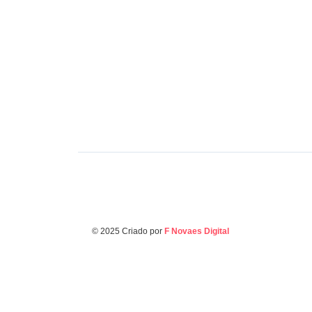
Políti
Cap
cob
fed
Negócios & Empresas
Raiff reforça defesa da
urg
educação cristã
do 
© 2025 Criado por
F Novaes Digital