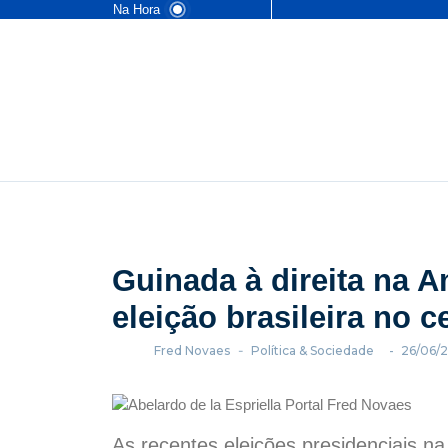
Na Hora
Guinada à direita na A
eleição brasileira no 
Fred Novaes
-
Política & Sociedade
-
26/06/
As recentes eleições presidenciais 