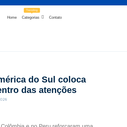
Trending
Home
Categorias
Contato
mérica do Sul coloca
centro das atenções
2026
na Colômbia e no Peru reforçaram uma