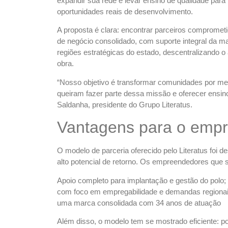
expandir sua rede e levar ensino de qualidade para 
oportunidades reais de desenvolvimento.
A proposta é clara: encontrar parceiros comprome
de negócio consolidado, com suporte integral da m
regiões estratégicas do estado, descentralizando o
obra.
“Nosso objetivo é transformar comunidades por 
queiram fazer parte dessa missão e oferecer ensino
Saldanha, presidente do Grupo Literatus.
Vantagens para o emp
O modelo de parceria oferecido pelo Literatus foi 
alto potencial de retorno. Os empreendedores que 
Apoio completo para implantação e gestão do polo; 
com foco em empregabilidade e demandas regionais;
uma marca consolidada com 34 anos de atuação
Além disso, o modelo tem se mostrado eficiente: po