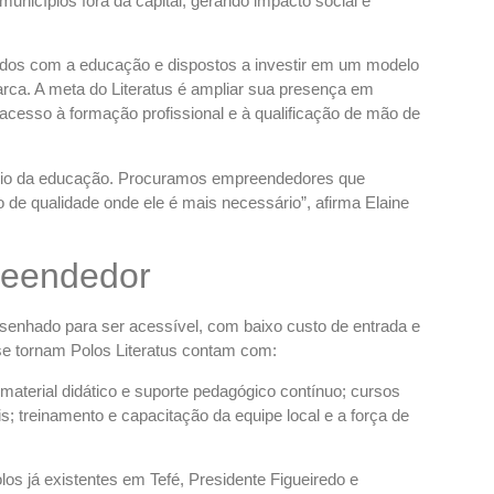
municípios fora da capital, gerando impacto social e
tidos com a educação e dispostos a investir em um modelo
arca. A meta do Literatus é ampliar sua presença em
 acesso à formação profissional e à qualificação de mão de
meio da educação. Procuramos empreendedores que
 de qualidade onde ele é mais necessário”, afirma Elaine
reendedor
desenhado para ser acessível, com baixo custo de entrada e
se tornam Polos Literatus contam com:
material didático e suporte pedagógico contínuo; cursos
 treinamento e capacitação da equipe local e a força de
los já existentes em Tefé, Presidente Figueiredo e