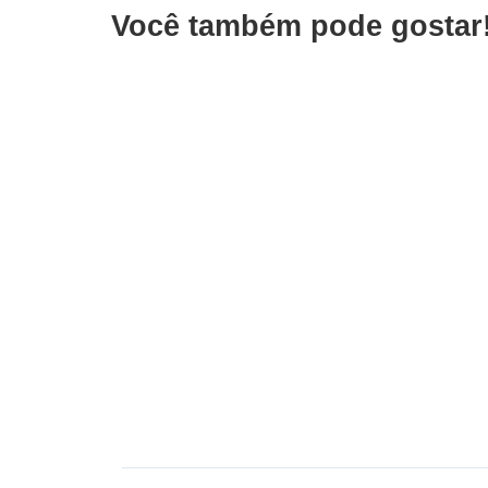
Você também pode gostar
Políti
Cap
cob
fed
Negócios & Empresas
Raiff reforça defesa da
urg
educação cristã
do 