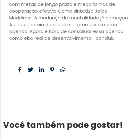
com metas de longo prazo e mecanismos de
cooperação efetiva. Como sintetiza Jeibe
Medeiros: “A mudança de mentalidade já começou.
A bioeconomia deixou de ser promessa e virou
agenda. Agora é hora de consolidar essa agenda
como eixo real de desenvolvimento”, concluiu.
Política & Sociedade
Você também pode gostar!
Capitão Alberto
Neto cobra do