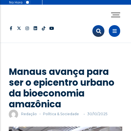
Na Hora
Agenda Corporativa
Comunicação & Marketing
Eventos & Feiras
Negócios & Empresas
Opinião & Análise
Política & Sociedade
Manaus avança para
Sustentabilidade
ser o epicentro urbano
da bioeconomia
amazônica
-
-
Redação
Política & Sociedade
30/10/2025