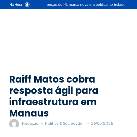
Comunicação & Marketing
Convenção do PL marca nova era política no Estado
Cap
Na Hora
Eventos & Feiras
Negócios & Empresas
Opinião & Análise
Política & Sociedade
Sustentabilidade
Raiff Matos cobra
resposta ágil para
infraestrutura em
Manaus
-
-
Redação
Política & Sociedade
26/05/2026