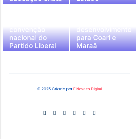
Capitão Alberto
Alberto Neto
Neto leva força
defende novo
do AM para
ciclo de
convenção
desenvolvimento
nacional do
para Coari e
Partido Liberal
Maraã
© 2025 Criado por
F Novaes Digital