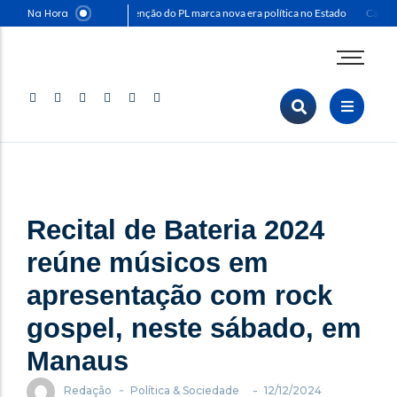
Na Hora
Convenção do PL marca nova era política no Estado
Capitão
Agenda Corporativa
Comunicação & Marketing
Eventos & Feiras
Negócios & Empresas
Opinião & Análise
Recital de Bateria 2024
Política & Sociedade
Sustentabilidade
reúne músicos em
apresentação com rock
gospel, neste sábado, em
Manaus
-
-
Redação
Política & Sociedade
12/12/2024