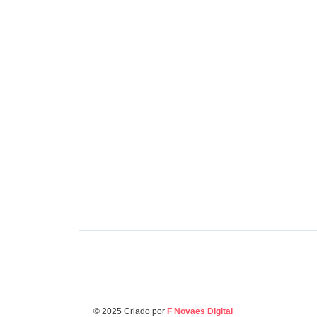
Políti
Cap
cob
fed
Negócios & Empresas
Raiff reforça defesa da
urg
educação cristã
do 
© 2025 Criado por
F Novaes Digital