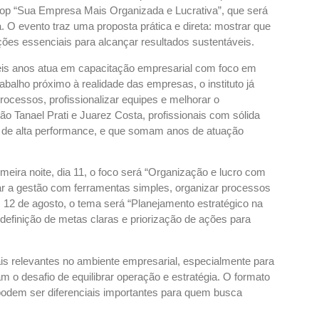
p “Sua Empresa Mais Organizada e Lucrativa”, que será
 O evento traz uma proposta prática e direta: mostrar que
ções essenciais para alcançar resultados sustentáveis.
e seis anos atua em capacitação empresarial com foco em
abalho próximo à realidade das empresas, o instituto já
processos, profissionalizar equipes e melhorar o
o Tanael Prati e Juarez Costa, profissionais com sólida
 de alta performance, e que somam anos de atuação
eira noite, dia 11, o foco será “Organização e lucro com
rar a gestão com ferramentas simples, organizar processos
 12 de agosto, o tema será “Planejamento estratégico na
 definição de metas claras e priorização de ações para
s relevantes no ambiente empresarial, especialmente para
o desafio de equilibrar operação e estratégia. O formato
l podem ser diferenciais importantes para quem busca