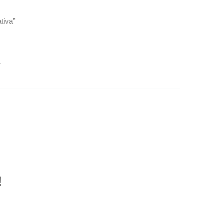
tiva”
r
!