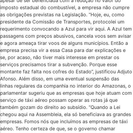
apesar de ser beneficiada com a redução no valor do
imposto estadual do combustível, a empresa não cumpre
as obrigações previstas na Legislação. “Hoje, eu, como
presidente da Comissão de Transportes, protocolei um
requerimento convocando a Azul para vir aqui. A Azul tem
passagens com preços abusivos, cancela voos sem avisar
e agora ameaça tirar voos de alguns municípios. Então a
empresa precisa vir a essa Casa para dar explicações e
se, por acaso, não tiver mais interesse em prestar os
serviços precisamos tirar a subvenção. Porque esse
montante faz falta nos cofres do Estado”, justificou Adjuto
Afonso. Além disso, em uma eventual suspensão das
linhas regulares da companhia no interior do Amazonas, o
parlamentar sugeriu que as empresas que hoje atuam com
serviço de táxi aéreo possam operar as rotas já que
também gozam do direito ao subsídio. “Quando a Lei
chegou aqui na Assembleia, ela só beneficiava as grandes
empresas. Fomos nós que incluímos as empresas de táxi
aéreo. Tenho certeza de que, se o governo chamar