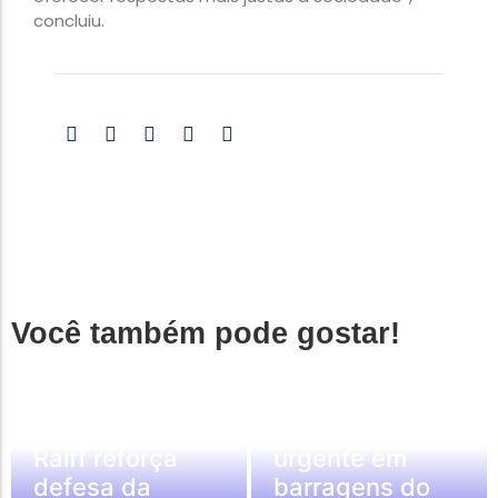
concluiu.
Política & Sociedade
Você também pode gostar!
Capitão Alberto
Neto cobra do
governo federal
fiscalização
Negócios & Empresas
Raiff reforça
urgente em
defesa da
barragens do