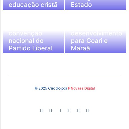
educação cristã
Estado
Política & Sociedade
Política & Sociedade
Capitão Alberto
Alberto Neto
Neto leva força
defende novo
do AM para
ciclo de
convenção
desenvolvimento
nacional do
para Coari e
Partido Liberal
Maraã
© 2025 Criado por
F Novaes Digital