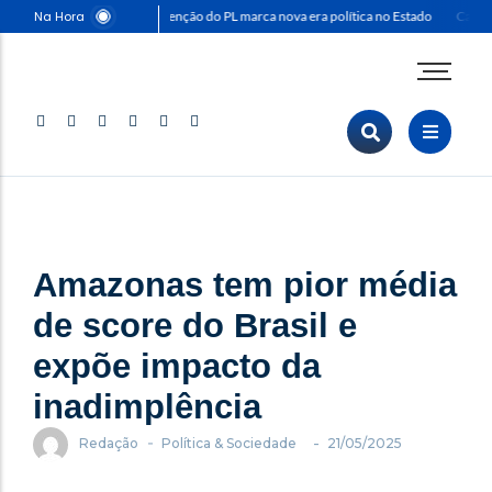
Na Hora
Convenção do PL marca nova era política no Estado
Capitã
Agenda Corporativa
Comunicação & Marketing
Eventos & Feiras
Negócios & Empresas
Opinião & Análise
Amazonas tem pior média
Política & Sociedade
Sustentabilidade
de score do Brasil e
expõe impacto da
inadimplência
-
-
Redação
Política & Sociedade
21/05/2025