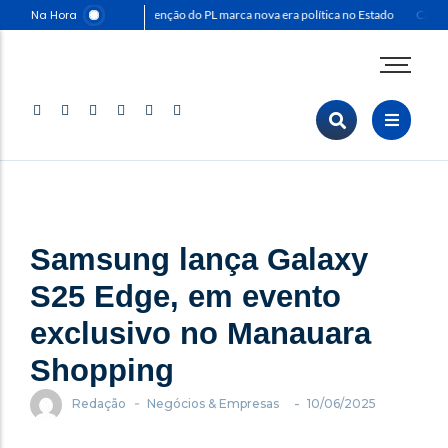
Na Hora
Convenção do PL marca nova era política no Estado
Capitã
Agenda Corporativa
Comunicação & Marketing
Eventos & Feiras
Negócios & Empresas
Opinião & Análise
Samsung lança Galaxy
Política & Sociedade
Sustentabilidade
S25 Edge, em evento
exclusivo no Manauara
Shopping
-
-
Redação
Negócios & Empresas
10/06/2025