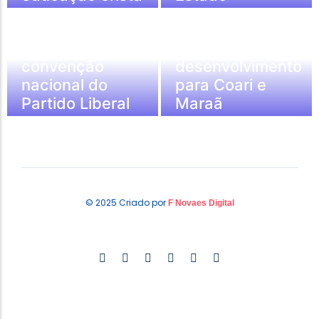
Capitão Alberto
Alberto Neto
Neto leva força
defende novo
do AM para
ciclo de
convenção
desenvolvimento
nacional do
para Coari e
Partido Liberal
Maraã
© 2025 Criado por
F Novaes Digital