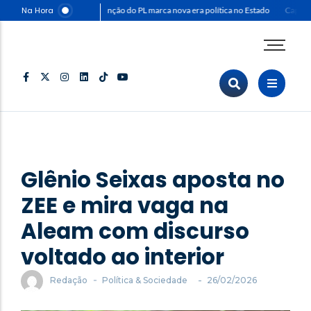
Na Hora
Convenção do PL marca nova era política no Estado
Capitão
Agenda Corporativa
Comunicação & Marketing
Eventos & Feiras
Negócios & Empresas
Opinião & Análise
Glênio Seixas aposta no
Política & Sociedade
Sustentabilidade
ZEE e mira vaga na
Aleam com discurso
voltado ao interior
-
-
Redação
Política & Sociedade
26/02/2026