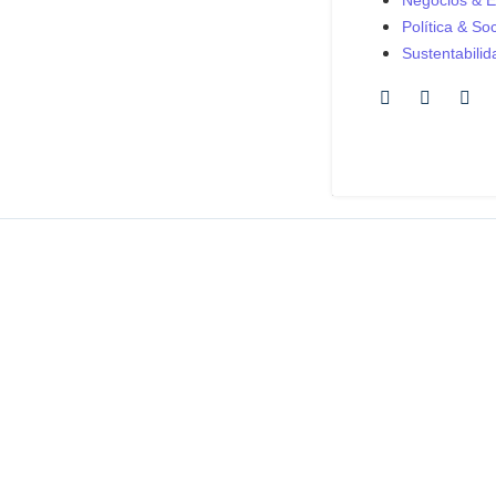
Negócios & 
Política & So
Sustentabilid