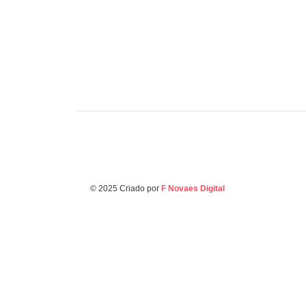
Alberto Neto defende
© 2025 Criado por
F Novaes Digital