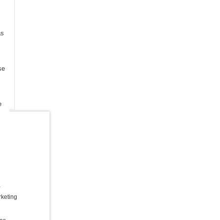
as
se
e
a
keting