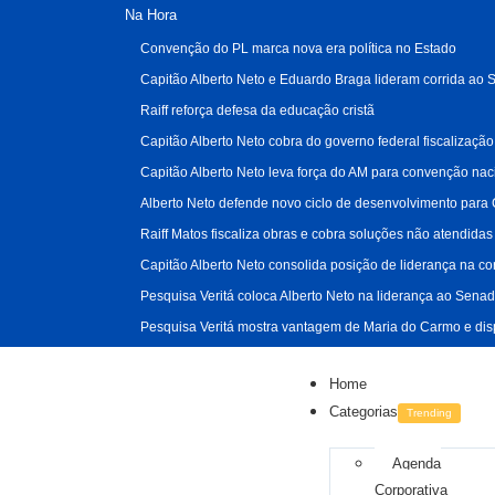
Na Hora
Convenção do PL marca nova era política no Estado
Capitão Alberto Neto e Eduardo Braga lideram corrida a
Raiff reforça defesa da educação cristã
Capitão Alberto Neto cobra do governo federal fiscalizaç
Capitão Alberto Neto leva força do AM para convenção naci
Alberto Neto defende novo ciclo de desenvolvimento para
Raiff Matos fiscaliza obras e cobra soluções não atendida
Capitão Alberto Neto consolida posição de liderança na c
Pesquisa Veritá coloca Alberto Neto na liderança ao Senado
Pesquisa Veritá mostra vantagem de Maria do Carmo e dis
Home
Categorias
Trending
Agenda
Corporativa